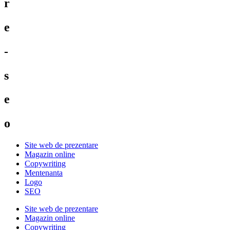
r
e
-
s
e
o
Site web de prezentare
Magazin online
Copywriting
Mentenanta
Logo
SEO
Site web de prezentare
Magazin online
Copywriting