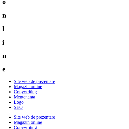
o
n
l
i
n
e
Site web de prezentare
Magazin online
Copywriting
Mentenanta
Logo
SEO
Site web de prezentare
Magazin online
Copywriting